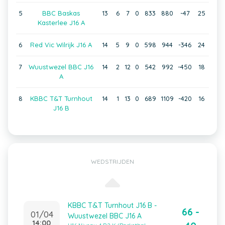
5
BBC Baskas
13
6
7
0
833
880
-47
25
Kasterlee J16 A
6
Red Vic Wilrijk J16 A
14
5
9
0
598
944
-346
24
7
Wuustwezel BBC J16
14
2
12
0
542
992
-450
18
A
8
KBBC T&T Turnhout
14
1
13
0
689
1109
-420
16
J16 B
WEDSTRIJDEN
KBBC T&T Turnhout J16 B -
66 -
01/04
Wuustwezel BBC J16 A
14:00