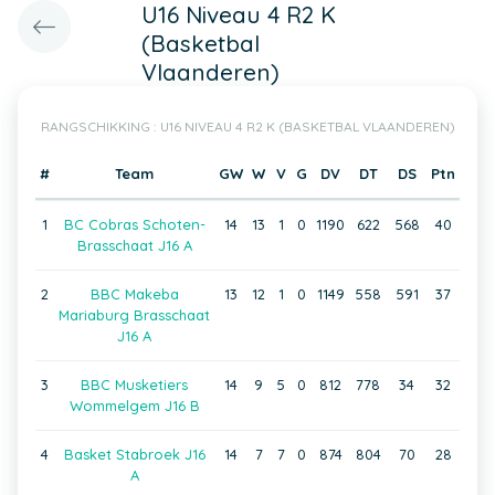
U16 Niveau 4 R2 K
(Basketbal
Vlaanderen)
RANGSCHIKKING : U16 NIVEAU 4 R2 K (BASKETBAL VLAANDEREN)
#
Team
GW
W
V
G
DV
DT
DS
Ptn
1
BC Cobras Schoten-
14
13
1
0
1190
622
568
40
Brasschaat J16 A
2
BBC Makeba
13
12
1
0
1149
558
591
37
Mariaburg Brasschaat
J16 A
3
BBC Musketiers
14
9
5
0
812
778
34
32
Wommelgem J16 B
4
Basket Stabroek J16
14
7
7
0
874
804
70
28
A