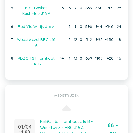
5
BBC Baskas
13
6
7
0
833
880
-47
25
Kasterlee J16 A
6
Red Vic Wilrijk J16 A
14
5
9
0
598
944
-346
24
7
Wuustwezel BBC J16
14
2
12
0
542
992
-450
18
A
8
KBBC T&T Turnhout
14
1
13
0
689
1109
-420
16
J16 B
WEDSTRIJDEN
KBBC T&T Turnhout J16 B -
66 -
01/04
Wuustwezel BBC J16 A
14:00