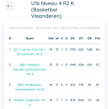
U16 Niveau 4 R2 K
(Basketbal
Vlaanderen)
RANGSCHIKKING : U16 NIVEAU 4 R2 K (BASKETBAL VLAANDEREN)
#
Team
GW
W
V
G
DV
DT
DS
Ptn
1
BC Cobras Schoten-
14
13
1
0
1190
622
568
40
Brasschaat J16 A
2
BBC Makeba
13
12
1
0
1149
558
591
37
Mariaburg Brasschaat
J16 A
3
BBC Musketiers
14
9
5
0
812
778
34
32
Wommelgem J16 B
4
Basket Stabroek J16
14
7
7
0
874
804
70
28
A