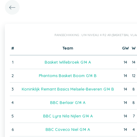
RANGSCHIKKING : U14 NIVEAU 4 R2 A9 (BASKETBAL VL
#
Team
GW
W
1
Basket Willebroek G14 A
14
14
2
Phantoms Basket Boom G14 B
14
12
3
Koninklijk Remant Basics Melsele-Beveren G14 B
14
8
4
BBC Berlaar G14 A
14
8
5
BBC Lyra Nila Nijlen G14 A
14
7
6
BBC Coveco Niel G14 A
14
4