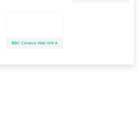
BBC Coveco Niel G14 A