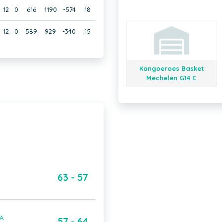
12
0
616
1190
-574
18
12
0
589
929
-340
15
Kangoeroes Basket
Mechelen G14 C
63 - 57
 A
57 - 64