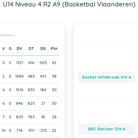
U14 Niveau 4 R2 A9 (Basketbal Vlaanderen)
AANDEREN)
V
G
DV
DT
DS
Ptn
0
0
1121
616
505
42
2
0
1084
683
401
38
Basket Willebroek G14 A
6
0
1014
830
184
30
6
0
846
825
21
30
7
0
803
785
18
28
BBC Berlaar G14 A
10
0
716
931
-215
22