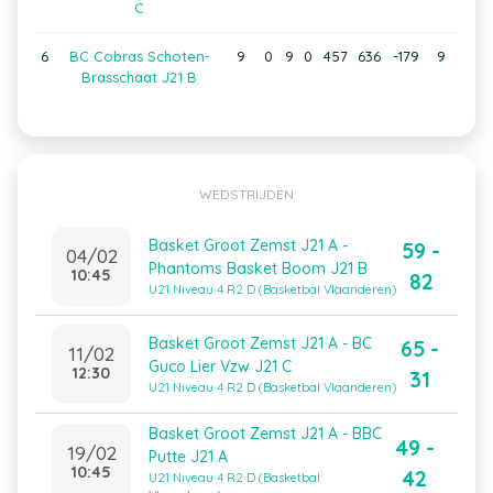
C
6
BC Cobras Schoten-
9
0
9
0
457
636
-179
9
Brasschaat J21 B
WEDSTRIJDEN
Basket Groot Zemst J21 A -
59 -
04/02
Phantoms Basket Boom J21 B
10:45
82
U21 Niveau 4 R2 D (Basketbal Vlaanderen)
Basket Groot Zemst J21 A - BC
65 -
11/02
Guco Lier Vzw J21 C
12:30
31
U21 Niveau 4 R2 D (Basketbal Vlaanderen)
Basket Groot Zemst J21 A - BBC
49 -
19/02
Putte J21 A
10:45
42
U21 Niveau 4 R2 D (Basketbal