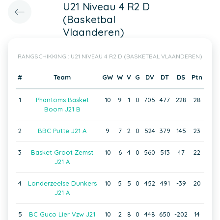
U21 Niveau 4 R2 D
(Basketbal
Vlaanderen)
RANGSCHIKKING : U21 NIVEAU 4 R2 D (BASKETBAL VLAANDEREN)
#
Team
GW
W
V
G
DV
DT
DS
Ptn
1
Phantoms Basket
10
9
1
0
705
477
228
28
Boom J21 B
2
BBC Putte J21 A
9
7
2
0
524
379
145
23
3
Basket Groot Zemst
10
6
4
0
560
513
47
22
J21 A
4
Londerzeelse Dunkers
10
5
5
0
452
491
-39
20
J21 A
5
BC Guco Lier Vzw J21
10
2
8
0
448
650
-202
14