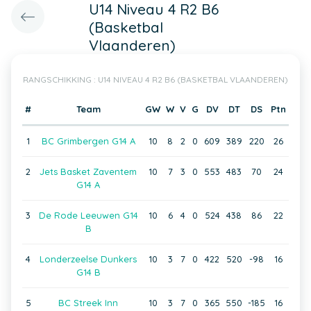
U14 Niveau 4 R2 B6
(Basketbal
Vlaanderen)
RANGSCHIKKING : U14 NIVEAU 4 R2 B6 (BASKETBAL VLAANDEREN)
#
Team
GW
W
V
G
DV
DT
DS
Ptn
1
BC Grimbergen G14 A
10
8
2
0
609
389
220
26
2
Jets Basket Zaventem
10
7
3
0
553
483
70
24
G14 A
3
De Rode Leeuwen G14
10
6
4
0
524
438
86
22
B
4
Londerzeelse Dunkers
10
3
7
0
422
520
-98
16
G14 B
5
BC Streek Inn
10
3
7
0
365
550
-185
16