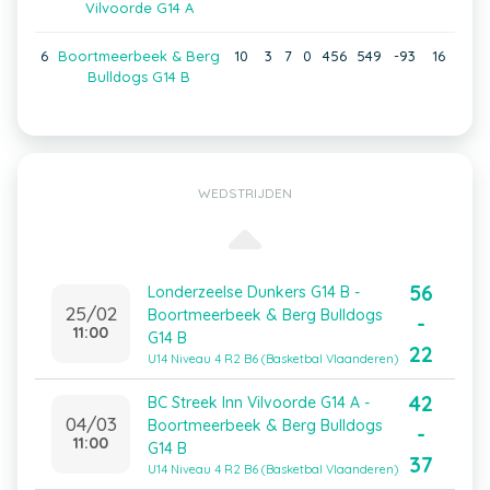
Vilvoorde G14 A
6
Boortmeerbeek & Berg
10
3
7
0
456
549
-93
16
Bulldogs G14 B
WEDSTRIJDEN
56
Londerzeelse Dunkers G14 B -
25/02
Boortmeerbeek & Berg Bulldogs
-
11:00
G14 B
22
U14 Niveau 4 R2 B6 (Basketbal Vlaanderen)
42
BC Streek Inn Vilvoorde G14 A -
04/03
Boortmeerbeek & Berg Bulldogs
-
11:00
G14 B
37
U14 Niveau 4 R2 B6 (Basketbal Vlaanderen)