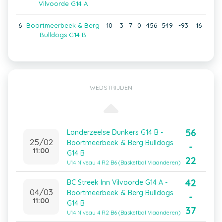
Vilvoorde G14 A
6
Boortmeerbeek & Berg
10
3
7
0
456
549
-93
16
Bulldogs G14 B
WEDSTRIJDEN
56
Londerzeelse Dunkers G14 B -
25/02
Boortmeerbeek & Berg Bulldogs
-
11:00
G14 B
22
U14 Niveau 4 R2 B6 (Basketbal Vlaanderen)
42
BC Streek Inn Vilvoorde G14 A -
04/03
Boortmeerbeek & Berg Bulldogs
-
11:00
G14 B
37
U14 Niveau 4 R2 B6 (Basketbal Vlaanderen)