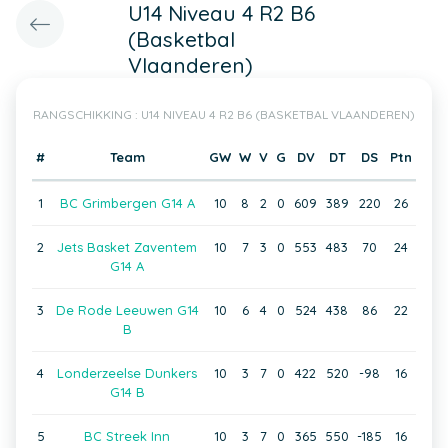
U14 Niveau 4 R2 B6
(Basketbal
Vlaanderen)
RANGSCHIKKING : U14 NIVEAU 4 R2 B6 (BASKETBAL VLAANDEREN)
#
Team
GW
W
V
G
DV
DT
DS
Ptn
1
BC Grimbergen G14 A
10
8
2
0
609
389
220
26
2
Jets Basket Zaventem
10
7
3
0
553
483
70
24
G14 A
3
De Rode Leeuwen G14
10
6
4
0
524
438
86
22
B
4
Londerzeelse Dunkers
10
3
7
0
422
520
-98
16
G14 B
5
BC Streek Inn
10
3
7
0
365
550
-185
16