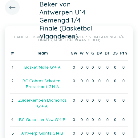
Beker van
Antwerpen U14
Gemengd 1/4
Finale (Basketbal
Vlaanderen)
RANGSCHIKKING : BEKER VAN ANTWERPEN U14 GEMENGD 1/4
FINALE (BASKETBAL VLAANDEREN)
#
Team
GW
W
V
G
DV
DT
DS
Ptn
1
Basket Malle G14 A
0
0
0
0
0
0
0
0
2
BC Cobras Schoten-
0
0
0
0
0
0
0
0
Brasschaat G14 A
3
Zuiderkempen Diamonds
0
0
0
0
0
0
0
0
G14 A
4
BC Guco Lier Vzw G14 B
0
0
0
0
0
0
0
0
5
Antwerp Giants G14 B
0
0
0
0
0
0
0
0