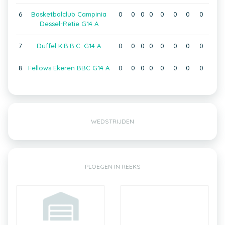
6
Basketbalclub Campinia
0
0
0
0
0
0
0
0
Dessel-Retie G14 A
7
Duffel K.B.B.C. G14 A
0
0
0
0
0
0
0
0
8
Fellows Ekeren BBC G14 A
0
0
0
0
0
0
0
0
WEDSTRIJDEN
PLOEGEN IN REEKS