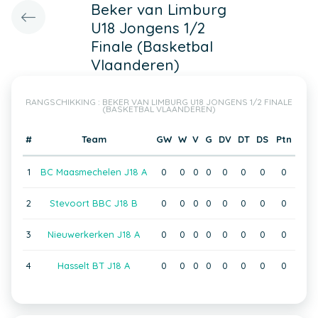
Beker van Limburg
U18 Jongens 1/2
Finale (Basketbal
Vlaanderen)
RANGSCHIKKING : BEKER VAN LIMBURG U18 JONGENS 1/2 FINALE
(BASKETBAL VLAANDEREN)
#
Team
GW
W
V
G
DV
DT
DS
Ptn
1
BC Maasmechelen J18 A
0
0
0
0
0
0
0
0
2
Stevoort BBC J18 B
0
0
0
0
0
0
0
0
3
Nieuwerkerken J18 A
0
0
0
0
0
0
0
0
4
Hasselt BT J18 A
0
0
0
0
0
0
0
0