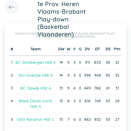
1e Prov. Heren
Vlaams-Brabant
Play-down
(Basketbal
Vlaanderen)
RANGSCHIKKING : 1E PROV. HEREN VLAAMS-BRABANT PLAY-
DOWN (BASKETBAL VLAANDEREN)
#
Team
GW
W
V
G
DV
DT
DS
Ptn
1
BC Grimbergen HSE A
14
9
5
0
911
853
58
32
2
Bct Overijse HSE A
14
9
5
0
998
908
90
32
3
BC Opwijk HSE A
13
9
4
0
849
788
61
31
4
Black Devils Vorst
13
8
5
0
814
769
45
29
HSE A
5
GSG Aarschot HSE C
13
7
6
0
882
832
50
27