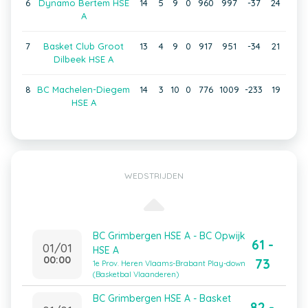
6
Dynamo Bertem HSE
14
5
9
0
960
997
-37
24
A
7
Basket Club Groot
13
4
9
0
917
951
-34
21
Dilbeek HSE A
8
BC Machelen-Diegem
14
3
10
0
776
1009
-233
19
HSE A
WEDSTRIJDEN
BC Grimbergen HSE A - BC Opwijk
61 -
01/01
HSE A
00:00
73
1e Prov. Heren Vlaams-Brabant Play-down
(Basketbal Vlaanderen)
BC Grimbergen HSE A - Basket
82 -