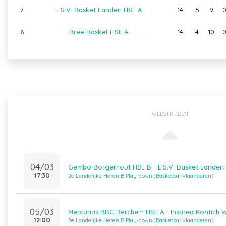
7
L.S.V. Basket Landen HSE A
14
5
9
8
Bree Basket HSE A
14
4
10
WEDSTRIJDEN
04/03
Gembo Borgerhout HSE B - L.S.V. Basket Landen
17:30
2e Landelijke Heren B Play-down (Basketbal Vlaanderen)
05/03
Mercurius BBC Berchem HSE A - Insurea Kontich 
12:00
2e Landelijke Heren B Play-down (Basketbal Vlaanderen)