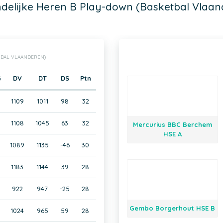
ndelijke Heren B Play-down (Basketbal Vlaan
TBAL VLAANDEREN)
G
DV
DT
DS
Ptn
0
1109
1011
98
32
0
1108
1045
63
32
Mercurius BBC Berchem
HSE A
0
1089
1135
-46
30
0
1183
1144
39
28
0
922
947
-25
28
Gembo Borgerhout HSE B
0
1024
965
59
28