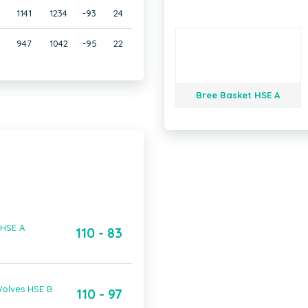
0
1141
1234
-93
24
0
947
1042
-95
22
Bree Basket HSE A
 HSE A
110 - 83
Wolves HSE B
110 - 97