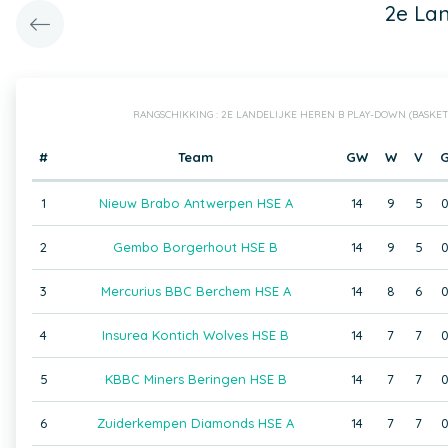
2e La
RANGSCHIKKING : 2E LANDELIJKE HEREN B PLAY-DOWN (BASKE
#
Team
GW
W
V
1
Nieuw Brabo Antwerpen HSE A
14
9
5
2
Gembo Borgerhout HSE B
14
9
5
3
Mercurius BBC Berchem HSE A
14
8
6
4
Insurea Kontich Wolves HSE B
14
7
7
5
KBBC Miners Beringen HSE B
14
7
7
6
Zuiderkempen Diamonds HSE A
14
7
7