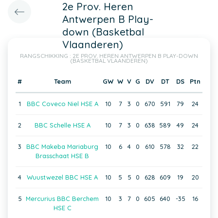
2e Prov. Heren
Antwerpen B Play-
down (Basketbal
Vlaanderen)
RANGSCHIKKING : 2E PROV. HEREN ANTWERPEN B PLAY-DOWN
(BASKETBAL VLAANDEREN)
#
Team
GW
W
V
G
DV
DT
DS
Ptn
1
BBC Coveco Niel HSE A
10
7
3
0
670
591
79
24
2
BBC Schelle HSE A
10
7
3
0
638
589
49
24
3
BBC Makeba Mariaburg
10
6
4
0
610
578
32
22
Brasschaat HSE B
4
Wuustwezel BBC HSE A
10
5
5
0
628
609
19
20
5
Mercurius BBC Berchem
10
3
7
0
605
640
-35
16
HSE C