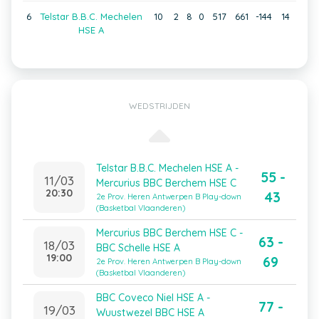
6
Telstar B.B.C. Mechelen
10
2
8
0
517
661
-144
14
HSE A
WEDSTRIJDEN
Telstar B.B.C. Mechelen HSE A -
55 -
11/03
Mercurius BBC Berchem HSE C
20:30
43
2e Prov. Heren Antwerpen B Play-down
(Basketbal Vlaanderen)
Mercurius BBC Berchem HSE C -
63 -
18/03
BBC Schelle HSE A
19:00
69
2e Prov. Heren Antwerpen B Play-down
(Basketbal Vlaanderen)
BBC Coveco Niel HSE A -
77 -
19/03
Wuustwezel BBC HSE A