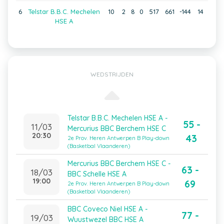
6
Telstar B.B.C. Mechelen
10
2
8
0
517
661
-144
14
HSE A
WEDSTRIJDEN
Telstar B.B.C. Mechelen HSE A -
55 -
11/03
Mercurius BBC Berchem HSE C
20:30
43
2e Prov. Heren Antwerpen B Play-down
(Basketbal Vlaanderen)
Mercurius BBC Berchem HSE C -
63 -
18/03
BBC Schelle HSE A
19:00
69
2e Prov. Heren Antwerpen B Play-down
(Basketbal Vlaanderen)
BBC Coveco Niel HSE A -
77 -
19/03
Wuustwezel BBC HSE A