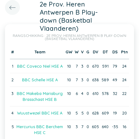
2e Prov. Heren
Antwerpen B Play-
down (Basketbal
Vlaanderen)
RANGSCHIKKING : 2E PROV. HEREN ANTWERPEN B PLAY-DOWN
(BASKETBAL VLAANDEREN)
#
Team
GW
W
V
G
DV
DT
DS
Ptn
1
BBC Coveco Niel HSE A
10
7
3
0
670
591
79
24
2
BBC Schelle HSE A
10
7
3
0
638
589
49
24
3
BBC Makeba Mariaburg
10
6
4
0
610
578
32
22
Brasschaat HSE B
4
Wuustwezel BBC HSE A
10
5
5
0
628
609
19
20
5
Mercurius BBC Berchem
10
3
7
0
605
640
-35
16
HSE C