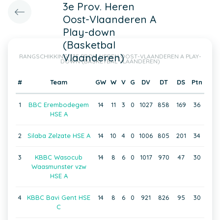
3e Prov. Heren
Oost-Vlaanderen A
Play-down
(Basketbal
Vlaanderen)
RANGSCHIKKING : 3E PROV. HEREN OOST-VLAANDEREN A PLAY-
DOWN (BASKETBAL VLAANDEREN)
#
Team
GW
W
V
G
DV
DT
DS
Ptn
1
BBC Erembodegem
14
11
3
0
1027
858
169
36
HSE A
2
Silaba Zelzate HSE A
14
10
4
0
1006
805
201
34
3
KBBC Wasocub
14
8
6
0
1017
970
47
30
Waasmunster vzw
HSE A
4
KBBC Bavi Gent HSE
14
8
6
0
921
826
95
30
C