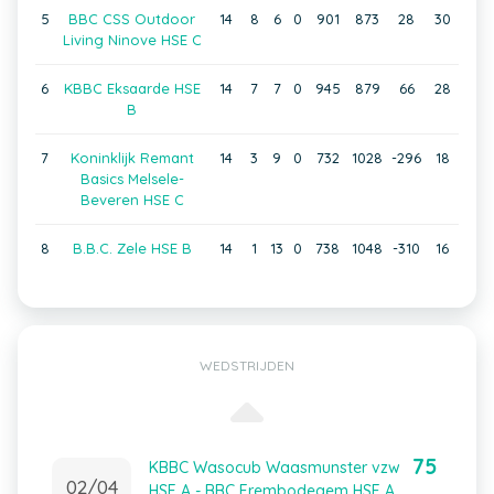
5
BBC CSS Outdoor
14
8
6
0
901
873
28
30
Living Ninove HSE C
6
KBBC Eksaarde HSE
14
7
7
0
945
879
66
28
B
7
Koninklijk Remant
14
3
9
0
732
1028
-296
18
Basics Melsele-
Beveren HSE C
8
B.B.C. Zele HSE B
14
1
13
0
738
1048
-310
16
WEDSTRIJDEN
75
KBBC Wasocub Waasmunster vzw
02/04
HSE A - BBC Erembodegem HSE A