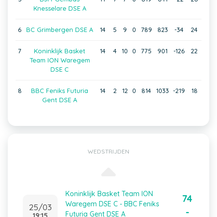
Knesselare DSE A
6
BC Grimbergen DSE A
14
5
9
0
789
823
-34
24
7
Koninklijk Basket
14
4
10
0
775
901
-126
22
Team ION Waregem
DSE C
8
BBC Feniks Futuria
14
2
12
0
814
1033
-219
18
Gent DSE A
WEDSTRIJDEN
Koninklijk Basket Team ION
74
Waregem DSE C - BBC Feniks
25/03
-
Futuria Gent DSE A
19:15