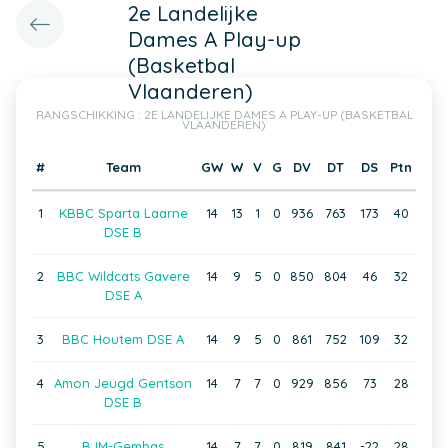
2e Landelijke
Dames A Play-up
(Basketbal
Vlaanderen)
RANGSCHIKKING : 2E LANDELIJKE DAMES A PLAY-UP (BASKETBAL
VLAANDEREN)
#
Team
GW
W
V
G
DV
DT
DS
Ptn
1
KBBC Sparta Laarne
14
13
1
0
936
763
173
40
DSE B
2
BBC Wildcats Gavere
14
9
5
0
850
804
46
32
DSE A
3
BBC Houtem DSE A
14
9
5
0
861
752
109
32
4
Amon Jeugd Gentson
14
7
7
0
929
856
73
28
DSE B
5
BJM-Gembas
14
7
7
0
819
841
-22
28