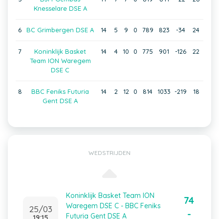
Knesselare DSE A
6
BC Grimbergen DSE A
14
5
9
0
789
823
-34
24
7
Koninklijk Basket
14
4
10
0
775
901
-126
22
Team ION Waregem
DSE C
8
BBC Feniks Futuria
14
2
12
0
814
1033
-219
18
Gent DSE A
WEDSTRIJDEN
Koninklijk Basket Team ION
74
Waregem DSE C - BBC Feniks
25/03
-
Futuria Gent DSE A
19:15