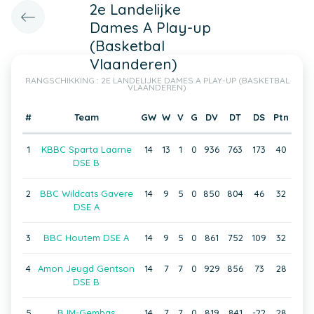
2e Landelijke
Dames A Play-up
(Basketbal
Vlaanderen)
RANGSCHIKKING : 2E LANDELIJKE DAMES A PLAY-UP (BASKETBAL
VLAANDEREN)
#
Team
GW
W
V
G
DV
DT
DS
Ptn
1
KBBC Sparta Laarne
14
13
1
0
936
763
173
40
DSE B
2
BBC Wildcats Gavere
14
9
5
0
850
804
46
32
DSE A
3
BBC Houtem DSE A
14
9
5
0
861
752
109
32
4
Amon Jeugd Gentson
14
7
7
0
929
856
73
28
DSE B
5
BJM-Gembas
14
7
7
0
819
841
-22
28