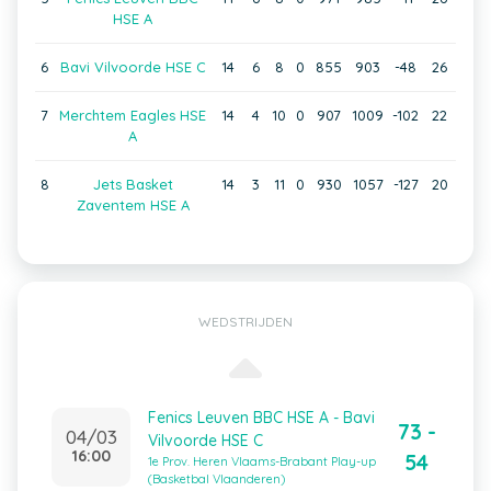
HSE A
6
Bavi Vilvoorde HSE C
14
6
8
0
855
903
-48
26
7
Merchtem Eagles HSE
14
4
10
0
907
1009
-102
22
A
8
Jets Basket
14
3
11
0
930
1057
-127
20
Zaventem HSE A
WEDSTRIJDEN
Fenics Leuven BBC HSE A - Bavi
73 -
04/03
Vilvoorde HSE C
16:00
54
1e Prov. Heren Vlaams-Brabant Play-up
(Basketbal Vlaanderen)