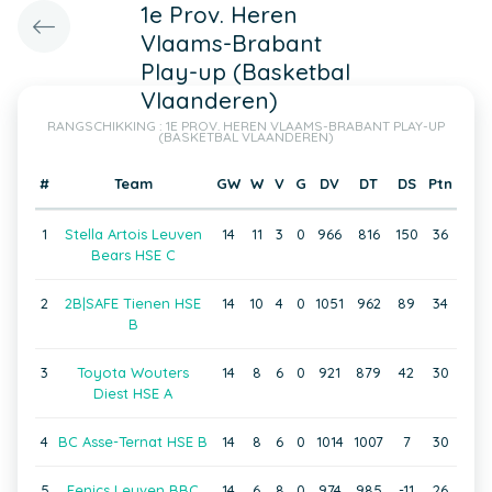
1e Prov. Heren
Vlaams-Brabant
Play-up (Basketbal
Vlaanderen)
RANGSCHIKKING : 1E PROV. HEREN VLAAMS-BRABANT PLAY-UP
(BASKETBAL VLAANDEREN)
#
Team
GW
W
V
G
DV
DT
DS
Ptn
1
Stella Artois Leuven
14
11
3
0
966
816
150
36
Bears HSE C
2
2B|SAFE Tienen HSE
14
10
4
0
1051
962
89
34
B
3
Toyota Wouters
14
8
6
0
921
879
42
30
Diest HSE A
4
BC Asse-Ternat HSE B
14
8
6
0
1014
1007
7
30
5
Fenics Leuven BBC
14
6
8
0
974
985
-11
26