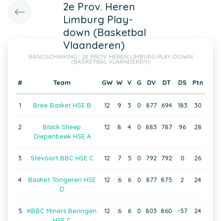
2e Prov. Heren
Limburg Play-
down (Basketbal
Vlaanderen)
RANGSCHIKKING : 2E PROV. HEREN LIMBURG PLAY-DOWN
(BASKETBAL VLAANDEREN)
#
Team
GW
W
V
G
DV
DT
DS
Ptn
1
Bree Basket HSE B
12
9
3
0
877
694
183
30
2
Black Sheep
12
8
4
0
883
787
96
28
Diepenbeek HSE A
3
Stevoort BBC HSE C
12
7
5
0
792
792
0
26
4
BasKet Tongeren HSE
12
6
6
0
877
875
2
24
D
5
KBBC Miners Beringen
12
6
6
0
803
860
-57
24
HSE C