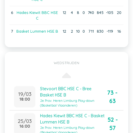
6
Hades Kiewit BBC HSE
12
4
8
0
740
845
-105
20
C
7
Basket Lummen HSE B
12
2
10
0
711
830
-119
16
WEDSTRIJDEN
Stevoort BBC HSE C - Bree
73 -
19/03
Basket HSE B
18:00
63
2e Prov. Heren Limburg Play-down
(Basketbal Vlaanderen)
Hades Kiewit BBC HSE C - Basket
52 -
25/03
Lummen HSE B
16:00
57
2e Prov. Heren Limburg Play-down
(Basketbal Vlaanderen)