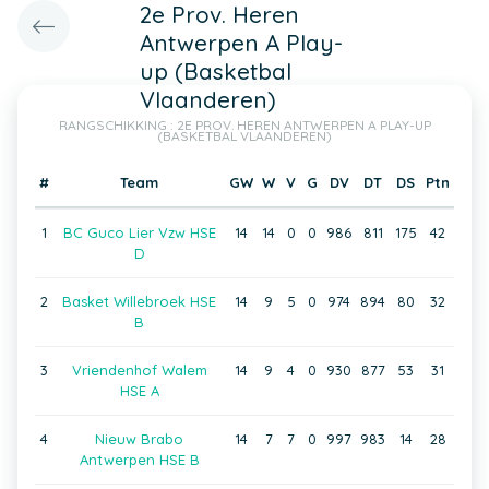
2e Prov. Heren
Antwerpen A Play-
up (Basketbal
Vlaanderen)
RANGSCHIKKING : 2E PROV. HEREN ANTWERPEN A PLAY-UP
(BASKETBAL VLAANDEREN)
#
Team
GW
W
V
G
DV
DT
DS
Ptn
1
BC Guco Lier Vzw HSE
14
14
0
0
986
811
175
42
D
2
Basket Willebroek HSE
14
9
5
0
974
894
80
32
B
3
Vriendenhof Walem
14
9
4
0
930
877
53
31
HSE A
4
Nieuw Brabo
14
7
7
0
997
983
14
28
Antwerpen HSE B