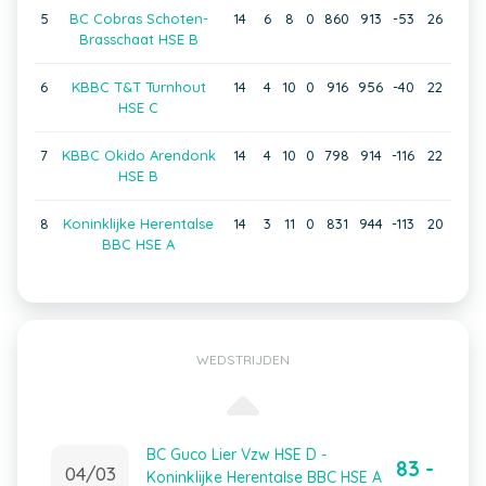
5
BC Cobras Schoten-
14
6
8
0
860
913
-53
26
Brasschaat HSE B
6
KBBC T&T Turnhout
14
4
10
0
916
956
-40
22
HSE C
7
KBBC Okido Arendonk
14
4
10
0
798
914
-116
22
HSE B
8
Koninklijke Herentalse
14
3
11
0
831
944
-113
20
BBC HSE A
WEDSTRIJDEN
BC Guco Lier Vzw HSE D -
83 -
04/03
Koninklijke Herentalse BBC HSE A