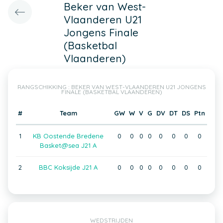
Beker van West-
Vlaanderen U21
Jongens Finale
(Basketbal
Vlaanderen)
RANGSCHIKKING : BEKER VAN WEST-VLAANDEREN U21 JONGENS
FINALE (BASKETBAL VLAANDEREN)
#
Team
GW
W
V
G
DV
DT
DS
Ptn
1
KB Oostende Bredene
0
0
0
0
0
0
0
0
Basket@sea J21 A
2
BBC Koksijde J21 A
0
0
0
0
0
0
0
0
WEDSTRIJDEN