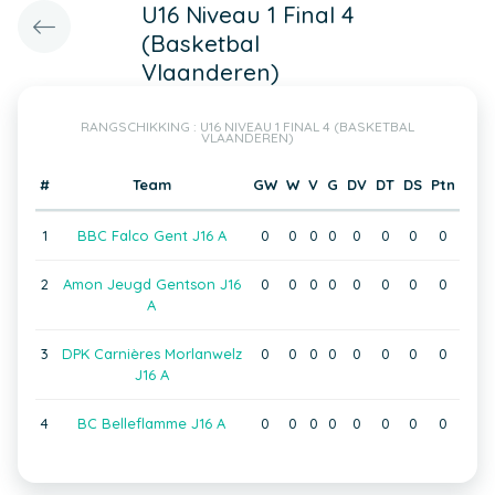
U16 Niveau 1 Final 4
(Basketbal
Vlaanderen)
RANGSCHIKKING : U16 NIVEAU 1 FINAL 4 (BASKETBAL
VLAANDEREN)
#
Team
GW
W
V
G
DV
DT
DS
Ptn
1
BBC Falco Gent J16 A
0
0
0
0
0
0
0
0
2
Amon Jeugd Gentson J16
0
0
0
0
0
0
0
0
A
3
DPK Carnières Morlanwelz
0
0
0
0
0
0
0
0
J16 A
4
BC Belleflamme J16 A
0
0
0
0
0
0
0
0