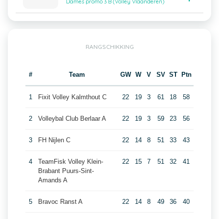
Dames promo 3 B (Volley Vlaanderen)
RANGSCHIKKING
#
Team
GW
W
V
SV
ST
Ptn
1
Fixit Volley Kalmthout C
22
19
3
61
18
58
2
Volleybal Club Berlaar A
22
19
3
59
23
56
3
FH Nijlen C
22
14
8
51
33
43
4
TeamFisk Volley Klein-
22
15
7
51
32
41
Brabant Puurs-Sint-
Amands A
5
Bravoc Ranst A
22
14
8
49
36
40