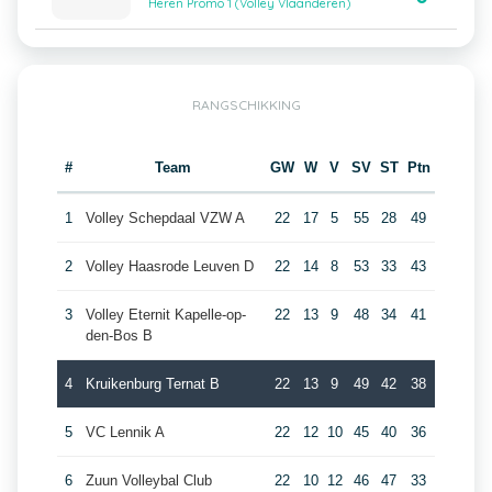
Heren Promo 1 (Volley Vlaanderen)
RANGSCHIKKING
#
Team
GW
W
V
SV
ST
Ptn
1
Volley Schepdaal VZW A
22
17
5
55
28
49
2
Volley Haasrode Leuven D
22
14
8
53
33
43
3
Volley Eternit Kapelle-op-
22
13
9
48
34
41
den-Bos B
4
Kruikenburg Ternat B
22
13
9
49
42
38
5
VC Lennik A
22
12
10
45
40
36
6
Zuun Volleybal Club
22
10
12
46
47
33