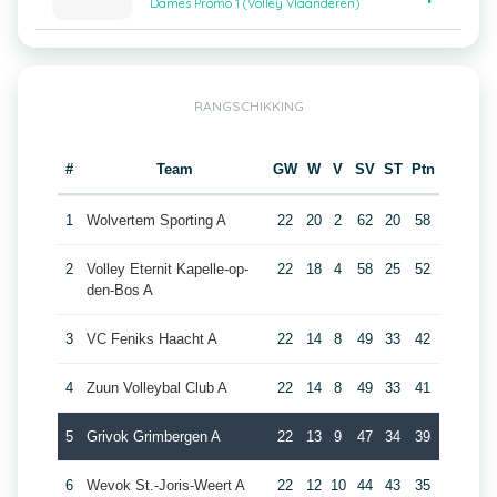
Dames Promo 1 (Volley Vlaanderen)
RANGSCHIKKING
#
Team
GW
W
V
SV
ST
Ptn
1
Wolvertem Sporting A
22
20
2
62
20
58
2
Volley Eternit Kapelle-op-
22
18
4
58
25
52
den-Bos A
3
VC Feniks Haacht A
22
14
8
49
33
42
4
Zuun Volleybal Club A
22
14
8
49
33
41
5
Grivok Grimbergen A
22
13
9
47
34
39
6
Wevok St.-Joris-Weert A
22
12
10
44
43
35