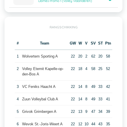
Dames Promo 1 (Volley Vlaanderen)
RANGSCHIKKING
#
Team
GW
W
V
SV
ST
Ptn
1
Wolvertem Sporting A
22
20
2
62
20
58
2
Volley Eternit Kapelle-op-
22
18
4
58
25
52
den-Bos A
3
VC Feniks Haacht A
22
14
8
49
33
42
4
Zuun Volleybal Club A
22
14
8
49
33
41
5
Grivok Grimbergen A
22
13
9
47
34
39
6
Wevok St.-Joris-Weert A
22
12
10
44
43
35