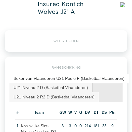
Insurea Kontich
Wolves J21 A
WEDSTRIJDEN
RANGSCHIKKING
Beker van Vlaanderen U21 Poule F (Basketbal Vlaanderen)
U21 Niveau 2 D (Basketbal Vlaanderen)
U21 Niveau 2 R2 D (Basketbal Vlaanderen)
#
Team
GW
W
V
G
DV
DT
DS
Ptn
1
Koninklijke Sint-
3
3
0
0
214
181
33
9
Niklase Condors J21