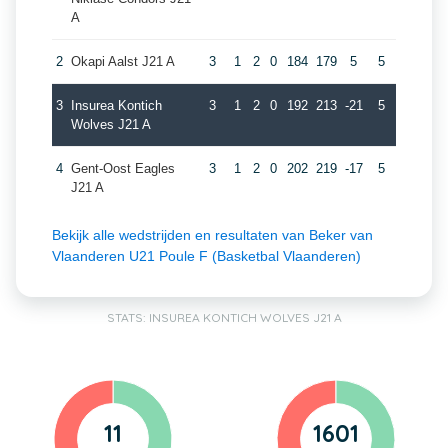
A
2
Okapi Aalst J21 A
3
1
2
0
184
179
5
5
3
Insurea Kontich
3
1
2
0
192
213
-21
5
Wolves J21 A
4
Gent-Oost Eagles
3
1
2
0
202
219
-17
5
J21 A
Bekijk alle wedstrijden en resultaten van Beker van
Vlaanderen U21 Poule F (Basketbal Vlaanderen)
STATS: INSUREA KONTICH WOLVES J21 A
11
1601