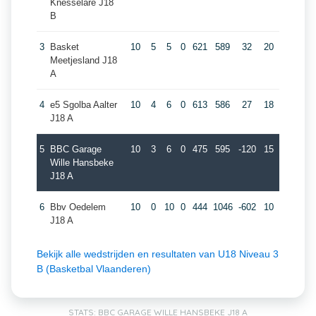
Knesselare J18
B
3
Basket
10
5
5
0
621
589
32
20
Meetjesland J18
A
4
e5 Sgolba Aalter
10
4
6
0
613
586
27
18
J18 A
5
BBC Garage
10
3
6
0
475
595
-120
15
Wille Hansbeke
J18 A
6
Bbv Oedelem
10
0
10
0
444
1046
-602
10
J18 A
Bekijk alle wedstrijden en resultaten van U18 Niveau 3
B (Basketbal Vlaanderen)
STATS: BBC GARAGE WILLE HANSBEKE J18 A