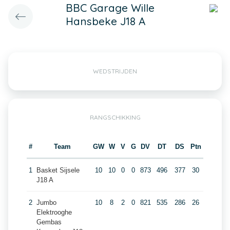
BBC Garage Wille
Hansbeke J18 A
WEDSTRIJDEN
RANGSCHIKKING
#
Team
GW
W
V
G
DV
DT
DS
Ptn
1
Basket Sijsele
10
10
0
0
873
496
377
30
J18 A
2
Jumbo
10
8
2
0
821
535
286
26
Elektrooghe
Gembas