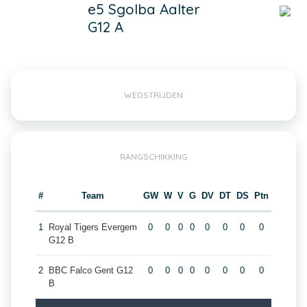
e5 Sgolba Aalter
G12 A
WEDSTRIJDEN
RANGSCHIKKING
#
Team
GW
W
V
G
DV
DT
DS
Ptn
1
Royal Tigers Evergem
0
0
0
0
0
0
0
0
G12 B
2
BBC Falco Gent G12
0
0
0
0
0
0
0
0
B