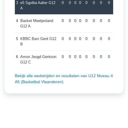
3
e5 Sgolba Aalter G12
0
0
0
0
0
0
0
0
A
4
Basket Meetjesland
0
0
0
0
0
0
0
0
G12 A
5
KBBC Bavi Gent G12
0
0
0
0
0
0
0
0
B
6
Amon Jeugd Gentson
0
0
0
0
0
0
0
0
G12 C
Bekijk alle wedstrijden en resultaten van U12 Niveau 4
A5 (Basketbal Vlaanderen)