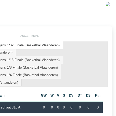
RANGSCHIKKING
ens 1/32 Finale (Basketbal Vlaanderen)
anderen)
ens 1/16 Finale (Basketbal Vlaanderen)
ns 1/8 Finale (Basketbal Vlaanderen)
ns 1/4 Finale (Basketbal Vlaanderen)
 Vlaanderen)
eam
GW
W
V
G
DV
DT
DS
Ptn
sschaat J16 A
0
0
0
0
0
0
0
0