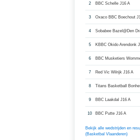
2
BBC Schelle J16 A
3
Oxaco BBC Boechout J
4
Sobabee Bazel@Den Dra
5
KBBC Okido Arendonk J
6
BBC Musketiers Womme
7
Red Vic Wilrijk J16 A
8
Titans Basketball Bonhe
9
BBC Laakdal J16 A
10
BBC Putte J16 A
Bekijk alle wedstrijden en re
(Basketbal Vlaanderen)