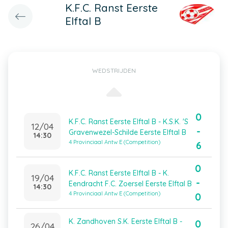
K.F.C. Ranst Eerste
Elftal B
WEDSTRIJDEN
0
K.F.C. Ranst Eerste Elftal B - K.S.K. 'S
12/04
-
Gravenwezel-Schilde Eerste Elftal B
14:30
4 Provinciaal Antw E (Competition)
6
0
K.F.C. Ranst Eerste Elftal B - K.
19/04
-
Eendracht F.C. Zoersel Eerste Elftal B
14:30
4 Provinciaal Antw E (Competition)
0
K. Zandhoven S.K. Eerste Elftal B -
0
26/04