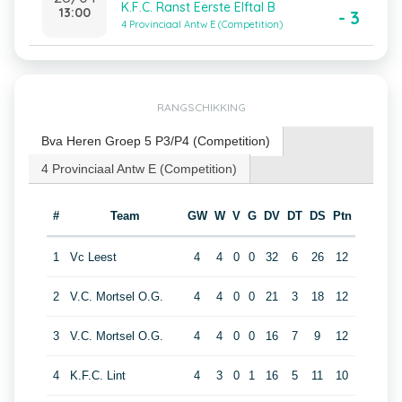
K.F.C. Ranst Eerste Elftal B
13:00
- 3
4 Provinciaal Antw E (Competition)
RANGSCHIKKING
Bva Heren Groep 5 P3/P4 (Competition)
4 Provinciaal Antw E (Competition)
#
Team
GW
W
V
G
DV
DT
DS
Ptn
1
Vc Leest
4
4
0
0
32
6
26
12
2
V.C. Mortsel O.G.
4
4
0
0
21
3
18
12
3
V.C. Mortsel O.G.
4
4
0
0
16
7
9
12
4
K.F.C. Lint
4
3
0
1
16
5
11
10