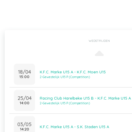
WEDSTRIJDEN
18/04
K.F.C. Marke U15 A - K.F.C. Moen U15
15:00
2-Gewestelijk U15 P (Competition)
25/04
Racing Club Harelbeke U15 B - K.F.C. Marke U15 A
14:00
2-Gewestelijk U15 P (Competition)
03/05
K.F.C. Marke U15 A - S.K. Staden U15 A
14:20