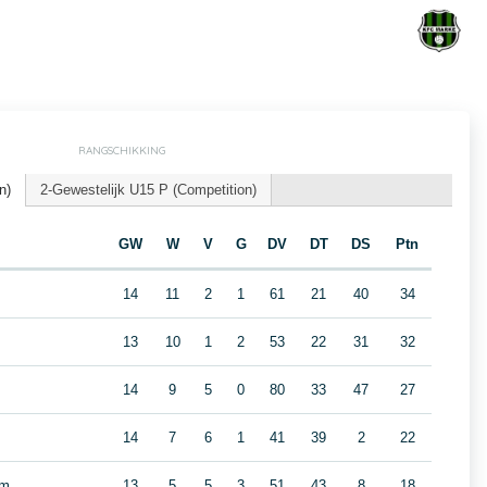
RANGSCHIKKING
n)
2-Gewestelijk U15 P (Competition)
GW
W
V
G
DV
DT
DS
Ptn
14
11
2
1
61
21
40
34
13
10
1
2
53
22
31
32
14
9
5
0
80
33
47
27
14
7
6
1
41
39
2
22
em
13
5
5
3
51
43
8
18