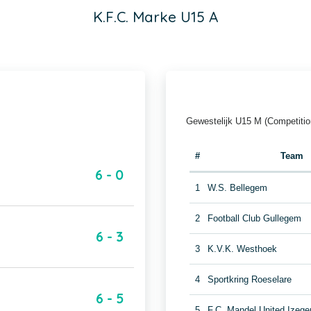
K.F.C. Marke U15 A
Gewestelijk U15 M (Competitio
#
Team
6 - 0
1
W.S. Bellegem
2
Football Club Gullegem
6 - 3
3
K.V.K. Westhoek
4
Sportkring Roeselare
6 - 5
5
F.C. Mandel United Izeg