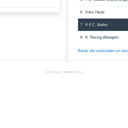
6
Kdns Heule
7
K.F.C. Marke
8
K. Racing Waregem
Bekijk alle wedstrijden en re
STATS: K.F.C. MARKE U15 A