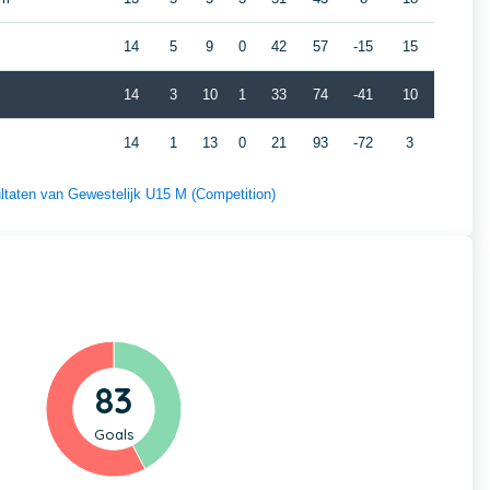
14
5
9
0
42
57
-15
15
14
3
10
1
33
74
-41
10
14
1
13
0
21
93
-72
3
sultaten van Gewestelijk U15 M (Competition)
83
Goals