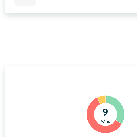
9
Wins