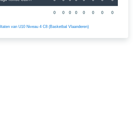
0
0
0
0
0
0
0
0
sultaten van U10 Niveau 4 C8 (Basketbal Vlaanderen)