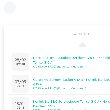
WEDSTRIJDEN
Mercurius BBC Hoboken-Berchem G10 C - Koninkl
28/02
Temse G10 A
09:00
U10 Niveau 4 R2 C3 (Basketbal Vlaanderen)
Geranimo Bornem Basket G10 B - Koninklijke BB
07/03
G10 A
09:15
U10 Niveau 4 R2 C3 (Basketbal Vlaanderen)
Koninklijke BBC Scheldejeugd Temse G10 A - Mer
18/04
Berchem G10 C
09:15