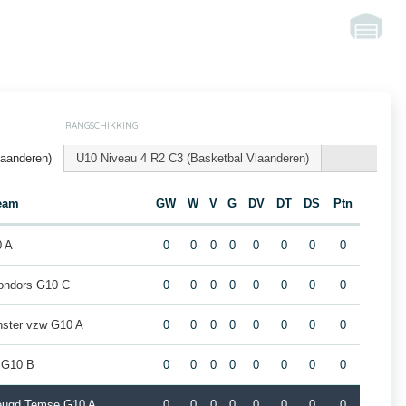
RANGSCHIKKING
laanderen)
U10 Niveau 4 R2 C3 (Basketbal Vlaanderen)
eam
GW
W
V
G
DV
DT
DS
Ptn
 A
0
0
0
0
0
0
0
0
Condors G10 C
0
0
0
0
0
0
0
0
ter vzw G10 A
0
0
0
0
0
0
0
0
 G10 B
0
0
0
0
0
0
0
0
jeugd Temse G10 A
0
0
0
0
0
0
0
0