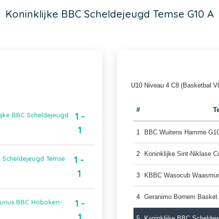
Koninklijke BBC Scheldejeugd Temse G10 A
U10 Niveau 4 C8 (Basketbal V
#
T
1 -
ijke BBC Scheldejeugd
1
1
BBC Wuitens Hamme G10
2
Koninklijke Sint-Niklase 
1 -
C Scheldejeugd Temse
1
3
KBBC Wasocub Waasmuns
4
Geranimo Bornem Basket
1 -
curius BBC Hoboken-
1
5
Koninklijke BBC Schelde