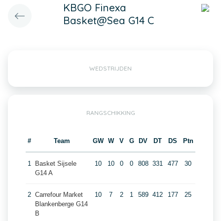
KBGO Finexa
Basket@Sea G14 C
WEDSTRIJDEN
RANGSCHIKKING
#
Team
GW
W
V
G
DV
DT
DS
Ptn
1
Basket Sijsele
10
10
0
0
808
331
477
30
G14 A
2
Carrefour Market
10
7
2
1
589
412
177
25
Blankenberge G14
B