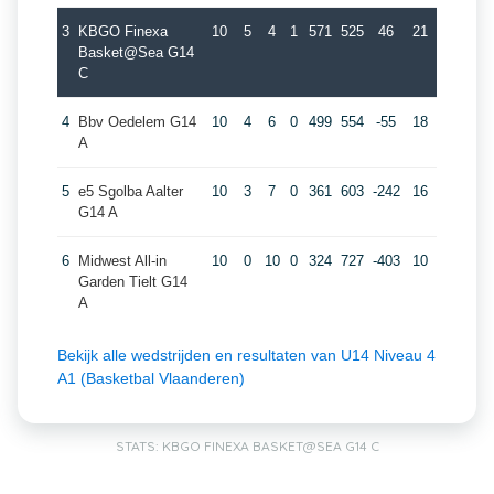
3
KBGO Finexa
10
5
4
1
571
525
46
21
Basket@Sea G14
C
4
Bbv Oedelem G14
10
4
6
0
499
554
-55
18
A
5
e5 Sgolba Aalter
10
3
7
0
361
603
-242
16
G14 A
6
Midwest All-in
10
0
10
0
324
727
-403
10
Garden Tielt G14
A
Bekijk alle wedstrijden en resultaten van U14 Niveau 4
A1 (Basketbal Vlaanderen)
STATS: KBGO FINEXA BASKET@SEA G14 C