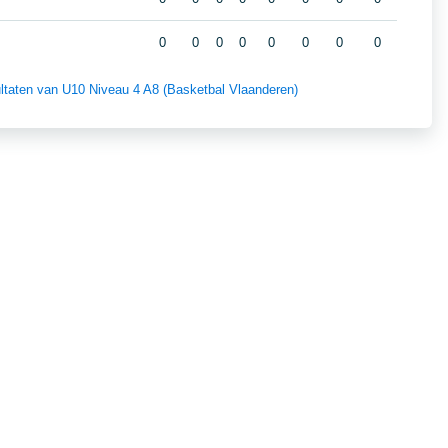
0
0
0
0
0
0
0
0
sultaten van U10 Niveau 4 A8 (Basketbal Vlaanderen)