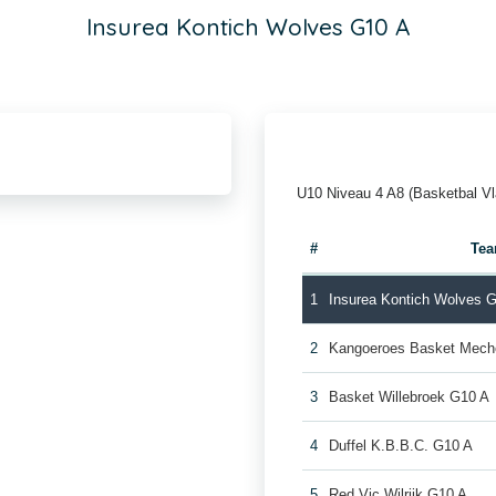
Insurea Kontich Wolves G10 A
U10 Niveau 4 A8 (Basketbal V
#
Te
1
Insurea Kontich Wolves 
2
Kangoeroes Basket Mech
3
Basket Willebroek G10 A
4
Duffel K.B.B.C. G10 A
5
Red Vic Wilrijk G10 A