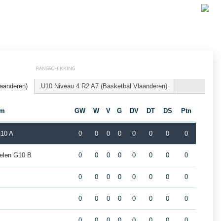
RANGSCHIKKING
laanderen)
U10 Niveau 4 R2 A7 (Basketbal Vlaanderen)
am
GW
W
V
G
DV
DT
DS
Ptn
G10 A
0
0
0
0
0
0
0
0
elen G10 B
0
0
0
0
0
0
0
0
0
0
0
0
0
0
0
0
0
0
0
0
0
0
0
0
0
0
0
0
0
0
0
0