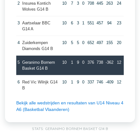
2
Insurea Kontich
10
7
3
0
708
445
263
24
Wolves G14 B
3
Aartselaar BBC
10
6
3
1
551
457
94
23
G14 A
4
Zuiderkempen
10
5
5
0
652
497
155
20
Diamonds G14 B
5
Geranimo Bornem
10
1
9
0
376
738
-362
12
Basket G14 B
6
Red Vic Wilrijk G14
10
1
9
0
337
746
-409
12
B
Bekijk alle wedstrijden en resultaten van U14 Niveau 4
A6 (Basketbal Vlaanderen)
STATS: GERANIMO BORNEM BASKET G14 B