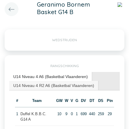
Geranimo Bornem
Basket G14 B
WEDSTRIJDEN
RANGSCHIKKING
U14 Niveau 4 A6 (Basketbal Vlaanderen)
U14 Niveau 4 R2 A6 (Basketbal Vlaanderen)
#
Team
GW
W
V
G
DV
DT
DS
Ptn
1
Duffel K.B.B.C.
10
9
0
1
699
440
259
29
G14 A