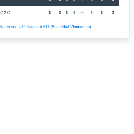
G12 C
0
0
0
0
0
0
0
0
sultaten van U12 Niveau 4 A11 (Basketbal Vlaanderen)