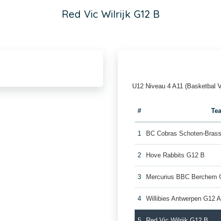
Red Vic Wilrijk G12 B
U12 Niveau 4 A11 (Basketbal V
#
Te
1
BC Cobras Schoten-Bras
2
Hove Rabbits G12 B
3
Mercurius BBC Berchem 
4
Willibies Antwerpen G12 
5
Red Vic Wilrijk G12 B