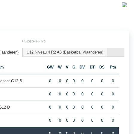
RANGSCHIKKING
laanderen)
U12 Niveau 4 R2 A8 (Basketbal Vlaanderen)
am
GW
W
V
G
DV
DT
DS
Ptn
schaat G12 B
0
0
0
0
0
0
0
0
0
0
0
0
0
0
0
0
G12 D
0
0
0
0
0
0
0
0
A
0
0
0
0
0
0
0
0
0
0
0
0
0
0
0
0