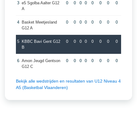
3
e5 Sgolba Aalter G12
0
0
0
0
0
0
0
0
A
4
Basket Meetjesland
0
0
0
0
0
0
0
0
G12 A
5
KBBC Bavi Gent G12
0
0
0
0
0
0
0
0
B
6
Amon Jeugd Gentson
0
0
0
0
0
0
0
0
G12 C
Bekijk alle wedstrijden en resultaten van U12 Niveau 4
A5 (Basketbal Vlaanderen)