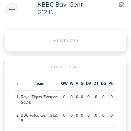
KBBC Bavi Gent
G12 B
WEDSTRIJDEN
RANGSCHIKKING
#
Team
GW
W
V
G
DV
DT
DS
Ptn
1
Royal Tigers Evergem
0
0
0
0
0
0
0
0
G12 B
2
BBC Falco Gent G12
0
0
0
0
0
0
0
0
B