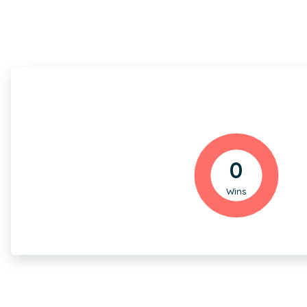
0
Wins