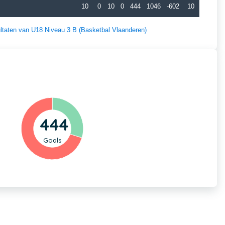
10
0
10
0
444
1046
-602
10
sultaten van U18 Niveau 3 B (Basketbal Vlaanderen)
444
Goals