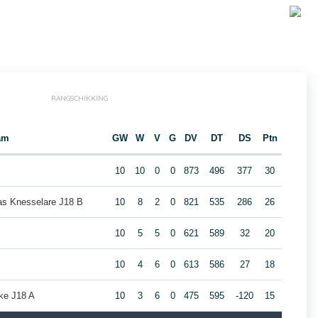
RANGSCHIKKING
am
GW
W
V
G
DV
DT
DS
Ptn
10
10
0
0
873
496
377
30
s Knesselare J18 B
10
8
2
0
821
535
286
26
10
5
5
0
621
589
32
20
10
4
6
0
613
586
27
18
ke J18 A
10
3
6
0
475
595
-120
15