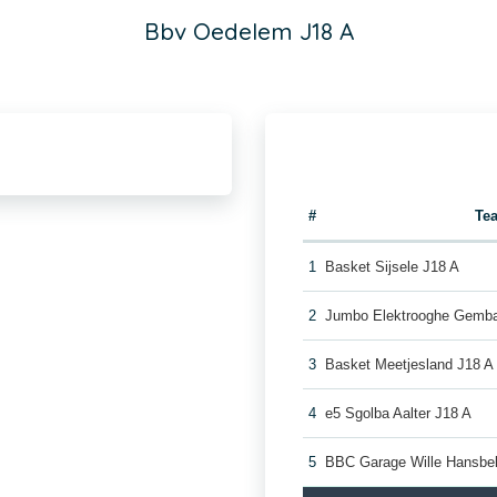
Bbv Oedelem J18 A
#
Te
1
Basket Sijsele J18 A
2
Jumbo Elektrooghe Gemba
3
Basket Meetjesland J18 A
4
e5 Sgolba Aalter J18 A
5
BBC Garage Wille Hansbe