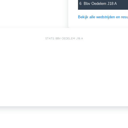
6
Bbv Oedelem J18 A
Bekijk alle wedstrijden en re
STATS: BBV OEDELEM J18 A