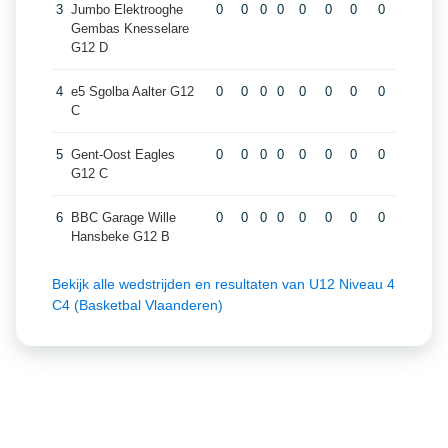
3
Jumbo Elektrooghe
0
0
0
0
0
0
0
0
Gembas Knesselare
G12 D
4
e5 Sgolba Aalter G12
0
0
0
0
0
0
0
0
C
5
Gent-Oost Eagles
0
0
0
0
0
0
0
0
G12 C
6
BBC Garage Wille
0
0
0
0
0
0
0
0
Hansbeke G12 B
Bekijk alle wedstrijden en resultaten van U12 Niveau 4
C4 (Basketbal Vlaanderen)