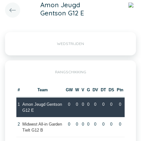
Amon Jeugd
Gentson G12 E
WEDSTRIJDEN
RANGSCHIKKING
#
Team
GW
W
V
G
DV
DT
DS
Ptn
1
Amon Jeugd Gentson
0
0
0
0
0
0
0
0
G12 E
2
Midwest All-in Garden
0
0
0
0
0
0
0
0
Tielt G12 B