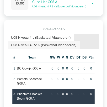
Guco Lier G08 A
13:00
1
U08 Niveau 4 R2 K (Basketbal Vlaanderen)
RANGSCHIKKING
U08 Niveau 4 L (Basketbal Vlaanderen)
U08 Niveau 4 R2 K (Basketbal Vlaanderen)
#
Team
GW
W
V
G
DV
DT
DS
Ptn
1
BC Opwijk G08 A
0
0
0
0
0
0
0
0
2
Panters Baasrode
0
0
0
0
0
0
0
0
G08 A
3
Phantoms Basket
0
0
0
0
0
0
0
0
Boom G08 A