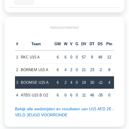
RANGSCHIKKING
#
Team
GW
W
V
G
DV
DT
DS
Ptn
1
RKC U15 A
6
6
0
0
57
9
48
12
2
BORNEM U15 A
6
4
2
0
21
23
-2
8
3
BOOMSE U15 A
6
2
4
0
19
30
-11
4
4
ATBS U15 B OZ
6
0
6
0
11
46
-35
0
Bekijk alle wedstrijden en resultaten van U15 AFD 2E -
VELD JEUGD VOORRONDE