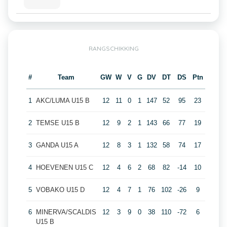
RANGSCHIKKING
#
Team
GW
W
V
G
DV
DT
DS
Ptn
1
AKC/LUMA U15 B
12
11
0
1
147
52
95
23
2
TEMSE U15 B
12
9
2
1
143
66
77
19
3
GANDA U15 A
12
8
3
1
132
58
74
17
4
HOEVENEN U15 C
12
4
6
2
68
82
-14
10
5
VOBAKO U15 D
12
4
7
1
76
102
-26
9
6
MINERVA/SCALDIS
12
3
9
0
38
110
-72
6
U15 B