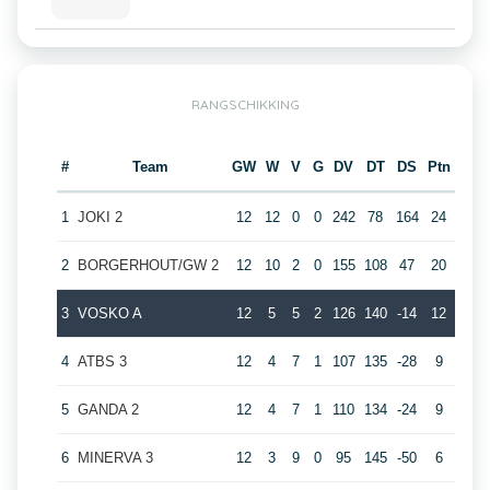
RANGSCHIKKING
#
Team
GW
W
V
G
DV
DT
DS
Ptn
1
JOKI 2
12
12
0
0
242
78
164
24
2
BORGERHOUT/GW 2
12
10
2
0
155
108
47
20
3
VOSKO A
12
5
5
2
126
140
-14
12
4
ATBS 3
12
4
7
1
107
135
-28
9
5
GANDA 2
12
4
7
1
110
134
-24
9
6
MINERVA 3
12
3
9
0
95
145
-50
6