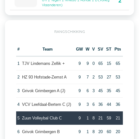
2
U11 2 Tegen 2 Niveau 2 Ronde 2 D (Volley
Vlaanderen)
RANGSCHIKKING
#
Team
GW
W
V
SV
ST
Ptn
1
TJV Lindemans Zellik +
9
9
0
65
15
65
2
HZ 93 Hofstade-Zemst A
9
7
2
53
27
53
3
Grivok Grimbergen A (J)
9
6
3
45
35
45
4
VCV Leefdaal-Bertem C (J)
9
3
6
36
44
36
5
Zuun Volleybal Club C
9
1
8
21
59
21
6
Grivok Grimbergen B
9
1
8
20
60
20