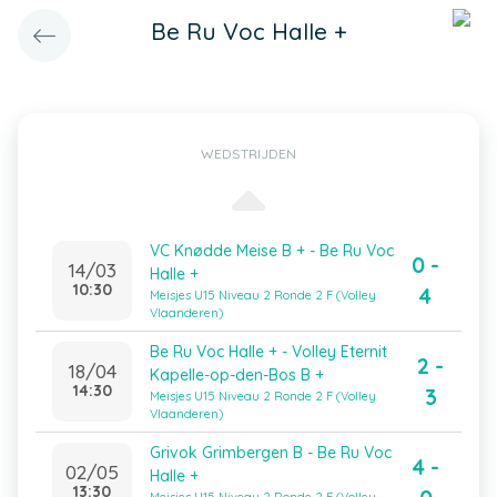
Be Ru Voc Halle +
WEDSTRIJDEN
VC Knødde Meise B + - Be Ru Voc
0 -
14/03
Halle +
10:30
4
Meisjes U15 Niveau 2 Ronde 2 F (Volley
Vlaanderen)
Be Ru Voc Halle + - Volley Eternit
2 -
18/04
Kapelle-op-den-Bos B +
14:30
3
Meisjes U15 Niveau 2 Ronde 2 F (Volley
Vlaanderen)
Grivok Grimbergen B - Be Ru Voc
4 -
02/05
Halle +
13:30