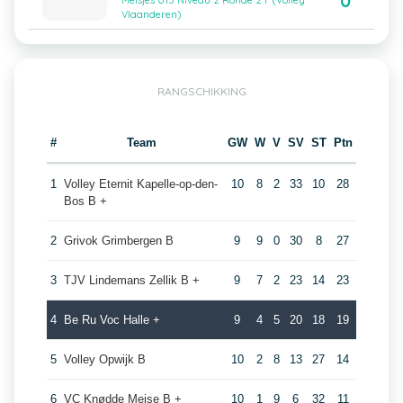
0
Meisjes U15 Niveau 2 Ronde 2 F (Volley
Vlaanderen)
RANGSCHIKKING
#
Team
GW
W
V
SV
ST
Ptn
1
Volley Eternit Kapelle-op-den-
10
8
2
33
10
28
Bos B +
2
Grivok Grimbergen B
9
9
0
30
8
27
3
TJV Lindemans Zellik B +
9
7
2
23
14
23
4
Be Ru Voc Halle +
9
4
5
20
18
19
5
Volley Opwijk B
10
2
8
13
27
14
6
VC Knødde Meise B +
10
1
9
6
32
11