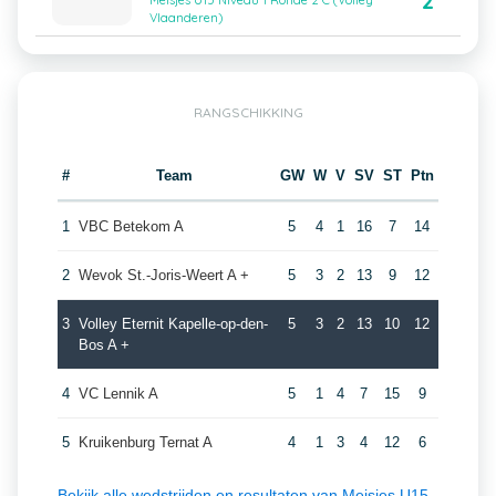
2
Meisjes U15 Niveau 1 Ronde 2 C (Volley
Vlaanderen)
RANGSCHIKKING
#
Team
GW
W
V
SV
ST
Ptn
1
VBC Betekom A
5
4
1
16
7
14
2
Wevok St.-Joris-Weert A +
5
3
2
13
9
12
3
Volley Eternit Kapelle-op-den-
5
3
2
13
10
12
Bos A +
4
VC Lennik A
5
1
4
7
15
9
5
Kruikenburg Ternat A
4
1
3
4
12
6
Bekijk alle wedstrijden en resultaten van Meisjes U15