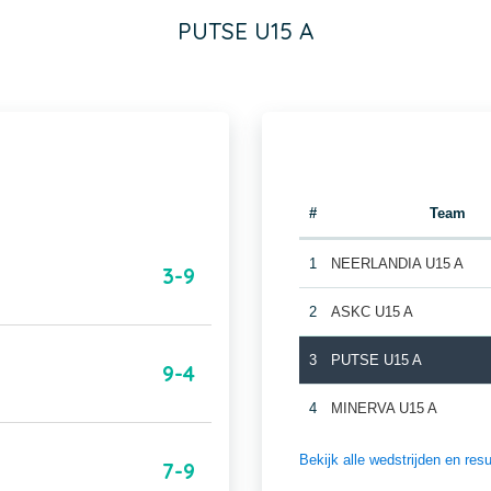
PUTSE U15 A
#
Team
1
NEERLANDIA U15 A
3-9
2
ASKC U15 A
3
PUTSE U15 A
9-4
4
MINERVA U15 A
Bekijk alle wedstrijden e
7-9