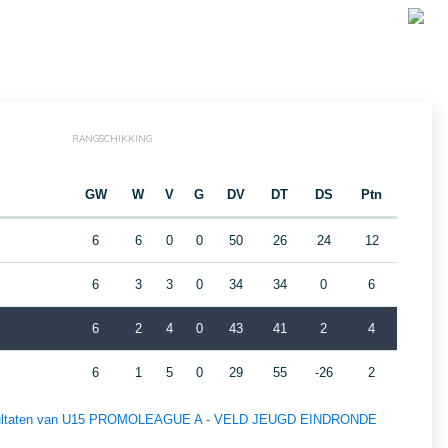
RANGSCHIKKING
GW
W
V
G
DV
DT
DS
Ptn
6
6
0
0
50
26
24
12
6
3
3
0
34
34
0
6
6
2
4
0
43
41
2
4
6
1
5
0
29
55
-26
2
n resultaten van U15 PROMOLEAGUE A - VELD JEUGD EINDRONDE