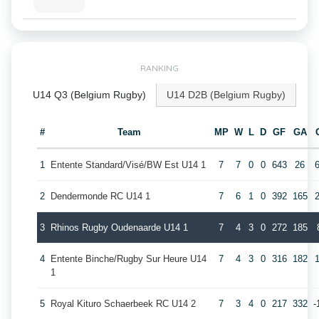
RANKING
U14 Q3 (Belgium Rugby)
U14 D2B (Belgium Rugby)
#
Team
MP
W
L
D
GF
GA
1
Entente Standard/Visé/BW Est U14 1
7
7
0
0
643
26
2
Dendermonde RC U14 1
7
6
1
0
392
165
3
Rhinos Rugby Oudenaarde U14 1
7
4
3
0
272
185
4
Entente Binche/Rugby Sur Heure U14
7
4
3
0
316
182
1
5
Royal Kituro Schaerbeek RC U14 2
7
3
4
0
217
332
-