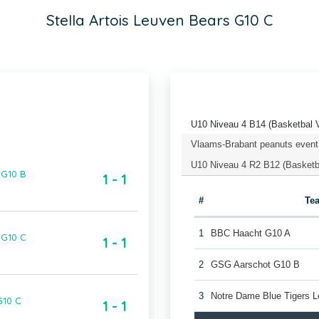
Stella Artois Leuven Bears G10 C
U10 Niveau 4 B14 (Basketbal 
Vlaams-Brabant peanuts event
U10 Niveau 4 R2 B12 (Basketb
 G10 B
1 - 1
#
Te
1
BBC Haacht G10 A
 G10 C
1 - 1
2
GSG Aarschot G10 B
3
Notre Dame Blue Tigers 
G10 C
1 - 1