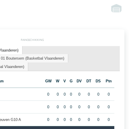
RANGSCHIKKING
Vlaanderen)
 01 Boutersem (Basketbal Vlaanderen)
al Vlaanderen)
am
GW
W
V
G
DV
DT
DS
Ptn
0
0
0
0
0
0
0
0
0
0
0
0
0
0
0
0
Leuven G10 A
0
0
0
0
0
0
0
0