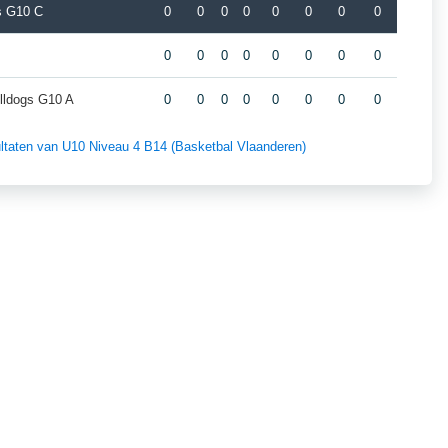
rs G10 C
0
0
0
0
0
0
0
0
0
0
0
0
0
0
0
0
lldogs G10 A
0
0
0
0
0
0
0
0
sultaten van U10 Niveau 4 B14 (Basketbal Vlaanderen)