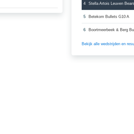
4
Stella Artois Leuven Bea
5
Betekom Bullets G10 A
6
Boortmeerbeek & Berg Bu
Bekijk alle wedstrijden en re