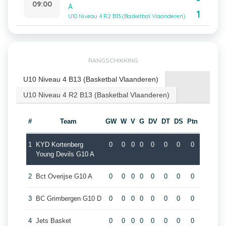
-
09:00
A
1
U10 Niveau 4 R2 B13 (Basketbal Vlaanderen)
RANGSCHIKKING
U10 Niveau 4 B13 (Basketbal Vlaanderen)
U10 Niveau 4 R2 B13 (Basketbal Vlaanderen)
#
Team
GW
W
V
G
DV
DT
DS
Ptn
1
KYD Kortenberg
0
0
0
0
0
0
0
0
Young Devils G10 A
2
Bct Overijse G10 A
0
0
0
0
0
0
0
0
3
BC Grimbergen G10 D
0
0
0
0
0
0
0
0
4
Jets Basket
0
0
0
0
0
0
0
0