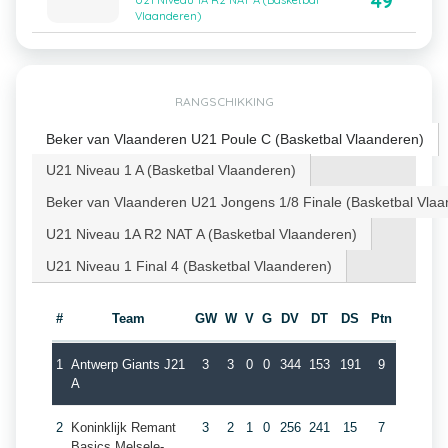
49
U21 Niveau 1A R2 NAT A (Basketbal
Vlaanderen)
RANGSCHIKKING
Beker van Vlaanderen U21 Poule C (Basketbal Vlaanderen)
U21 Niveau 1 A (Basketbal Vlaanderen)
Beker van Vlaanderen U21 Jongens 1/8 Finale (Basketbal Vlaa
U21 Niveau 1A R2 NAT A (Basketbal Vlaanderen)
U21 Niveau 1 Final 4 (Basketbal Vlaanderen)
#
Team
GW
W
V
G
DV
DT
DS
Ptn
1
Antwerp Giants J21
3
3
0
0
344
153
191
9
A
2
Koninklijk Remant
3
2
1
0
256
241
15
7
Basics Melsele-